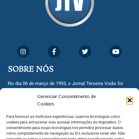
SOBRE NÓS
No dia 06 de março de 1993, o Jornal Terceira Visão foi
fundado para ser uma terceira via de notícias para os
Gerenciar Consentimento de
cidadãos valinhenses, já que naquela época só existiam
Cookies
dois jornais. Há mais de 30 anos, o jornal continua
assumindo o papel de ser a ‘voz do povo’ e continuamos
Para fornecer as melhores experiências, usamos tecnologias como
com o foco de trazer as melhores notícias. Nunca
cookies para armazenar e/ou acessar informações do dispositivo. O
deixamos de lado as necessidades do cidadão, sempre
consentimento para essas tecnologias nos permitirá processar dados
como comportamento de navegação ou IDs exclusivos neste site. Não
questionando os órgãos públicos em busca de melhorias