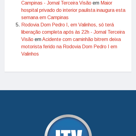
Campinas - Jornal Terceira Visão
em
Maior
hospital privado do interior paulista inaugura esta
semana em Campinas
Rodovia Dom Pedro I, em Valinhos, só terá
liberação completa após às 22h - Jornal Terceira
Visão
em
Acidente com caminhão bitrem deixa
motorista ferido na Rodovia Dom Pedro I em
Valinhos