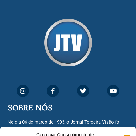
SOBRE NÓS
No dia 06 de março de 1993, o Jornal Terceira Visão foi
fundado para ser uma terceira via de notícias para os
Gerenciar Consentimento de