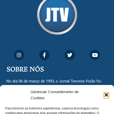
SOBRE NÓS
No dia 06 de março de 1993, o Jornal Terceira Visão foi
fundado para ser uma terceira via de notícias para os
Gerenciar Consentimento de
cidadãos valinhenses, já que naquela época só existiam
Cookies
dois jornais. Há mais de 30 anos, o jornal continua
assumindo o papel de ser a ‘voz do povo’ e continuamos
Para fornecer as melhores experiências, usamos tecnologias como
com o foco de trazer as melhores notícias. Nunca
cookies para armazenar e/ou acessar informações do dispositivo. O