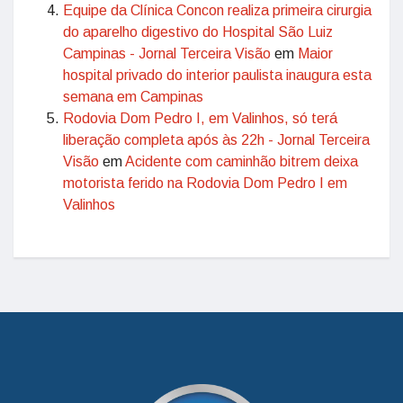
Equipe da Clínica Concon realiza primeira cirurgia
do aparelho digestivo do Hospital São Luiz
Campinas - Jornal Terceira Visão
em
Maior
hospital privado do interior paulista inaugura esta
semana em Campinas
Rodovia Dom Pedro I, em Valinhos, só terá
liberação completa após às 22h - Jornal Terceira
Visão
em
Acidente com caminhão bitrem deixa
motorista ferido na Rodovia Dom Pedro I em
Valinhos