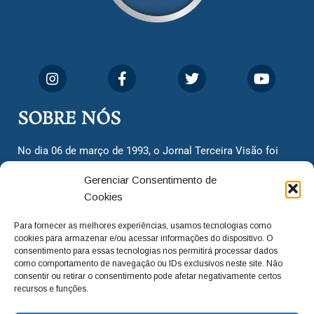
SOBRE NÓS
No dia 06 de março de 1993, o Jornal Terceira Visão foi
fundado para ser uma terceira via de notícias para os
Gerenciar Consentimento de
cidadãos valinhenses, já que naquela época só existiam
Cookies
dois jornais. Há mais de 30 anos, o jornal continua
assumindo o papel de ser a ‘voz do povo’ e continuamos
Para fornecer as melhores experiências, usamos tecnologias como
com o foco de trazer as melhores notícias. Nunca
cookies para armazenar e/ou acessar informações do dispositivo. O
deixamos de lado as necessidades do cidadão, sempre
consentimento para essas tecnologias nos permitirá processar dados
como comportamento de navegação ou IDs exclusivos neste site. Não
questionando os órgãos públicos em busca de melhorias
consentir ou retirar o consentimento pode afetar negativamente certos
para a cidade e sempre cobrando resoluções para casos
recursos e funções.
‘esquecidos’. Informar é a nossa missão!