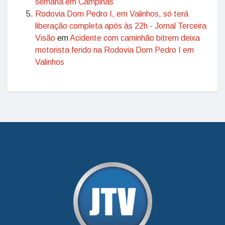
semana em Campinas
Rodovia Dom Pedro I, em Valinhos, só terá
liberação completa após às 22h - Jornal Terceira
Visão
em
Acidente com caminhão bitrem deixa
motorista ferido na Rodovia Dom Pedro I em
Valinhos