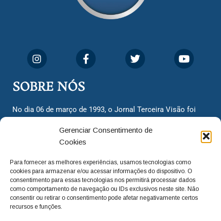
SOBRE NÓS
No dia 06 de março de 1993, o Jornal Terceira Visão foi
fundado para ser uma terceira via de notícias para os
Gerenciar Consentimento de
cidadãos valinhenses, já que naquela época só existiam
Cookies
dois jornais. Há mais de 30 anos, o jornal continua
assumindo o papel de ser a ‘voz do povo’ e continuamos
Para fornecer as melhores experiências, usamos tecnologias como
com o foco de trazer as melhores notícias. Nunca
cookies para armazenar e/ou acessar informações do dispositivo. O
deixamos de lado as necessidades do cidadão, sempre
consentimento para essas tecnologias nos permitirá processar dados
como comportamento de navegação ou IDs exclusivos neste site. Não
questionando os órgãos públicos em busca de melhorias
consentir ou retirar o consentimento pode afetar negativamente certos
para a cidade e sempre cobrando resoluções para casos
recursos e funções.
‘esquecidos’. Informar é a nossa missão!