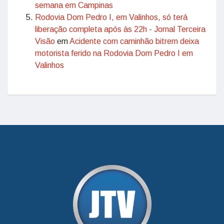
semana em Campinas
Rodovia Dom Pedro I, em Valinhos, só terá
liberação completa após às 22h - Jornal Terceira
Visão
em
Acidente com caminhão bitrem deixa
motorista ferido na Rodovia Dom Pedro I em
Valinhos