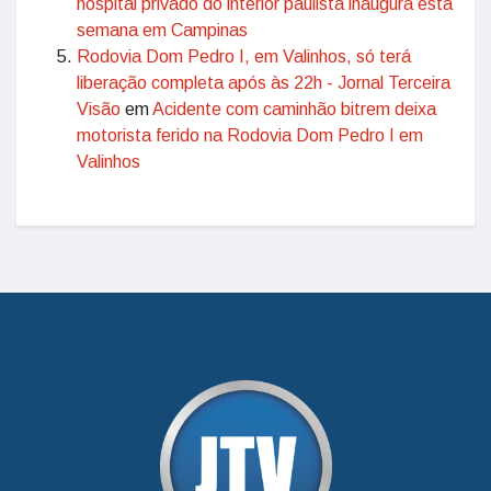
hospital privado do interior paulista inaugura esta
semana em Campinas
Rodovia Dom Pedro I, em Valinhos, só terá
liberação completa após às 22h - Jornal Terceira
Visão
em
Acidente com caminhão bitrem deixa
motorista ferido na Rodovia Dom Pedro I em
Valinhos