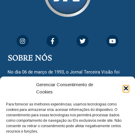
SOBRE NÓS
No dia 06 de março de 1993, o Jornal Terceira Visão foi
fundado para ser uma terceira via de notícias para os
Gerenciar Consentimento de
cidadãos valinhenses, já que naquela época só existiam
Cookies
dois jornais. Há mais de 30 anos, o jornal continua
assumindo o papel de ser a ‘voz do povo’ e continuamos
Para fornecer as melhores experiências, usamos tecnologias como
com o foco de trazer as melhores notícias. Nunca
cookies para armazenar e/ou acessar informações do dispositivo. O
deixamos de lado as necessidades do cidadão, sempre
consentimento para essas tecnologias nos permitirá processar dados
como comportamento de navegação ou IDs exclusivos neste site. Não
questionando os órgãos públicos em busca de melhorias
consentir ou retirar o consentimento pode afetar negativamente certos
para a cidade e sempre cobrando resoluções para casos
recursos e funções.