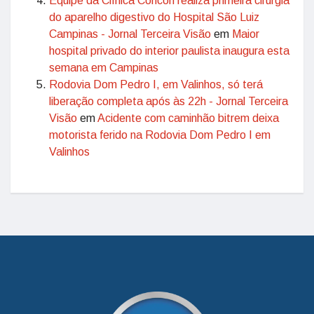
Equipe da Clínica Concon realiza primeira cirurgia
do aparelho digestivo do Hospital São Luiz
Campinas - Jornal Terceira Visão
em
Maior
hospital privado do interior paulista inaugura esta
semana em Campinas
Rodovia Dom Pedro I, em Valinhos, só terá
liberação completa após às 22h - Jornal Terceira
Visão
em
Acidente com caminhão bitrem deixa
motorista ferido na Rodovia Dom Pedro I em
Valinhos