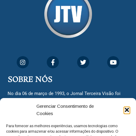
SOBRE NÓS
No dia 06 de março de 1993, o Jornal Terceira Visão foi
fundado para ser uma terceira via de notícias para os
Gerenciar Consentimento de
cidadãos valinhenses, já que naquela época só existiam
Cookies
dois jornais. Há mais de 30 anos, o jornal continua
assumindo o papel de ser a ‘voz do povo’ e continuamos
Para fornecer as melhores experiências, usamos tecnologias como
com o foco de trazer as melhores notícias. Nunca
cookies para armazenar e/ou acessar informações do dispositivo. O