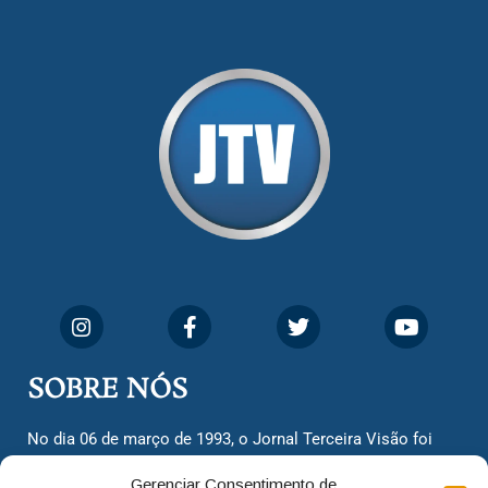
SOBRE NÓS
No dia 06 de março de 1993, o Jornal Terceira Visão foi
fundado para ser uma terceira via de notícias para os
Gerenciar Consentimento de