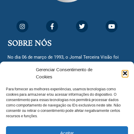
SOBRE NÓS
No dia 06 de março de 1993, o Jornal Terceira Visão foi
fundado para ser uma terceira via de notícias para os
Gerenciar Consentimento de
cidadãos valinhenses, já que naquela época só existiam
Cookies
dois jornais. Há mais de 30 anos, o jornal continua
assumindo o papel de ser a ‘voz do povo’ e continuamos
Para fornecer as melhores experiências, usamos tecnologias como
com o foco de trazer as melhores notícias. Nunca
cookies para armazenar e/ou acessar informações do dispositivo. O
deixamos de lado as necessidades do cidadão, sempre
consentimento para essas tecnologias nos permitirá processar dados
como comportamento de navegação ou IDs exclusivos neste site. Não
questionando os órgãos públicos em busca de melhorias
consentir ou retirar o consentimento pode afetar negativamente certos
para a cidade e sempre cobrando resoluções para casos
recursos e funções.
‘esquecidos’. Informar é a nossa missão!
Aceitar