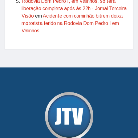
Rodovia Dom Pedro I, em Valinhos, só terá
liberação completa após às 22h - Jornal Terceira
Visão
em
Acidente com caminhão bitrem deixa
motorista ferido na Rodovia Dom Pedro I em
Valinhos