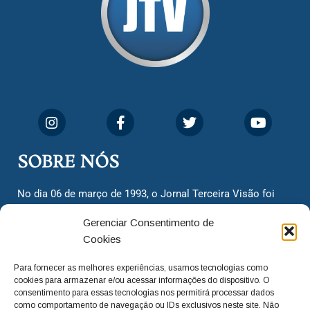
SOBRE NÓS
No dia 06 de março de 1993, o Jornal Terceira Visão foi
fundado para ser uma terceira via de notícias para os
Gerenciar Consentimento de
cidadãos valinhenses, já que naquela época só existiam
Cookies
dois jornais. Há mais de 30 anos, o jornal continua
assumindo o papel de ser a ‘voz do povo’ e continuamos
Para fornecer as melhores experiências, usamos tecnologias como
com o foco de trazer as melhores notícias. Nunca
cookies para armazenar e/ou acessar informações do dispositivo. O
deixamos de lado as necessidades do cidadão, sempre
consentimento para essas tecnologias nos permitirá processar dados
como comportamento de navegação ou IDs exclusivos neste site. Não