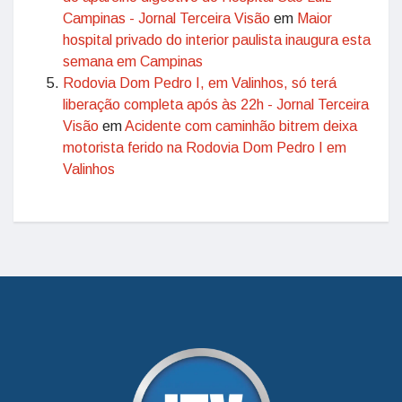
Campinas - Jornal Terceira Visão
em
Maior
hospital privado do interior paulista inaugura esta
semana em Campinas
Rodovia Dom Pedro I, em Valinhos, só terá
liberação completa após às 22h - Jornal Terceira
Visão
em
Acidente com caminhão bitrem deixa
motorista ferido na Rodovia Dom Pedro I em
Valinhos