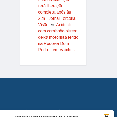
terá liberação
completa após às
22h - Jornal Terceira
Visão
em
Acidente
com caminhão bitrem
deixa motorista ferido
na Rodovia Dom
Pedro I em Valinhos
eira via de notícias para os cidadãos