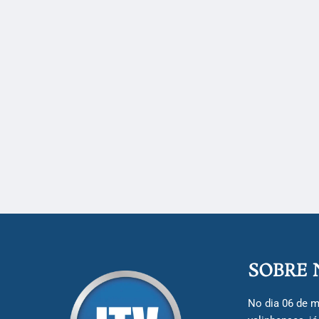
SOBRE 
No dia 06 de m