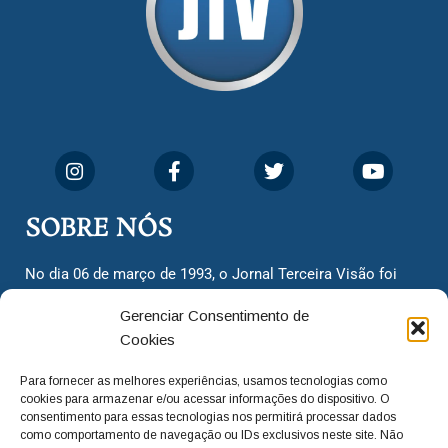
SOBRE NÓS
No dia 06 de março de 1993, o Jornal Terceira Visão foi
fundado para ser uma terceira via de notícias para os
Gerenciar Consentimento de
cidadãos valinhenses, já que naquela época só existiam
Cookies
dois jornais. Há mais de 30 anos, o jornal continua
assumindo o papel de ser a ‘voz do povo’ e continuamos
Para fornecer as melhores experiências, usamos tecnologias como
com o foco de trazer as melhores notícias. Nunca
cookies para armazenar e/ou acessar informações do dispositivo. O
deixamos de lado as necessidades do cidadão, sempre
consentimento para essas tecnologias nos permitirá processar dados
como comportamento de navegação ou IDs exclusivos neste site. Não
questionando os órgãos públicos em busca de melhorias