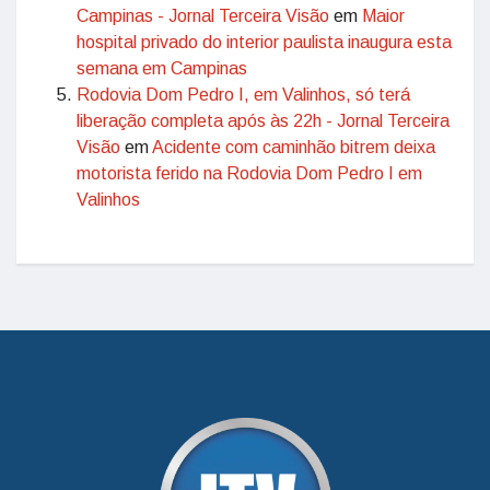
Campinas - Jornal Terceira Visão
em
Maior
hospital privado do interior paulista inaugura esta
semana em Campinas
Rodovia Dom Pedro I, em Valinhos, só terá
liberação completa após às 22h - Jornal Terceira
Visão
em
Acidente com caminhão bitrem deixa
motorista ferido na Rodovia Dom Pedro I em
Valinhos