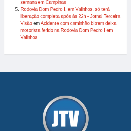
semana em Campinas
Rodovia Dom Pedro I, em Valinhos, só terá
liberação completa após às 22h - Jornal Terceira
Visão
em
Acidente com caminhão bitrem deixa
motorista ferido na Rodovia Dom Pedro I em
Valinhos