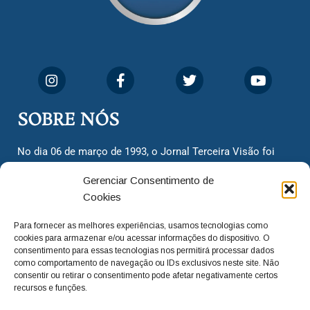
SOBRE NÓS
No dia 06 de março de 1993, o Jornal Terceira Visão foi
fundado para ser uma terceira via de notícias para os
Gerenciar Consentimento de
cidadãos valinhenses, já que naquela época só existiam
Cookies
dois jornais. Há mais de 30 anos, o jornal continua
assumindo o papel de ser a ‘voz do povo’ e continuamos
Para fornecer as melhores experiências, usamos tecnologias como
com o foco de trazer as melhores notícias. Nunca
cookies para armazenar e/ou acessar informações do dispositivo. O
deixamos de lado as necessidades do cidadão, sempre
consentimento para essas tecnologias nos permitirá processar dados
como comportamento de navegação ou IDs exclusivos neste site. Não
questionando os órgãos públicos em busca de melhorias
consentir ou retirar o consentimento pode afetar negativamente certos
para a cidade e sempre cobrando resoluções para casos
recursos e funções.
‘esquecidos’. Informar é a nossa missão!