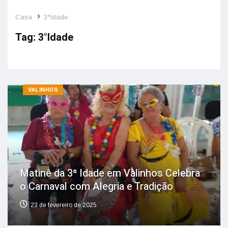
Casa
3°Idade
Tag:
3°Idade
VALINHOS
Matinê da 3ª Idade em Valinhos Celebra
o Carnaval com Alegria e Tradição
23 de fevereiro de 2025