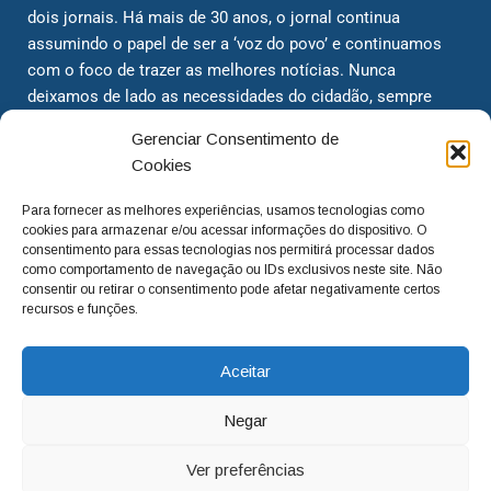
dois jornais. Há mais de 30 anos, o jornal continua
assumindo o papel de ser a ‘voz do povo’ e continuamos
com o foco de trazer as melhores notícias. Nunca
deixamos de lado as necessidades do cidadão, sempre
questionando os órgãos públicos em busca de melhorias
Gerenciar Consentimento de
para a cidade e sempre cobrando resoluções para casos
Cookies
‘esquecidos’. Informar é a nossa missão!
Para fornecer as melhores experiências, usamos tecnologias como
cookies para armazenar e/ou acessar informações do dispositivo. O
adm@jtv.com.br
(19) 3929-6225
consentimento para essas tecnologias nos permitirá processar dados
como comportamento de navegação ou IDs exclusivos neste site. Não
(19) 99450-1424
consentir ou retirar o consentimento pode afetar negativamente certos
recursos e funções.
Aceitar
Negar
Ver preferências