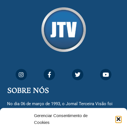
SOBRE NÓS
No dia 06 de março de 1993, o Jornal Terceira Visão foi
fundado para ser uma terceira via de notícias para os
Gerenciar Consentimento de
cidadãos valinhenses, já que naquela época só existiam
Cookies
dois jornais. Há mais de 30 anos, o jornal continua