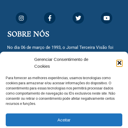
SOBRE NÓS
No dia 06 de março de 1993, o Jornal Terceira Visão foi
fundado para ser uma terceira via de notícias para os
Gerenciar Consentimento de
cidadãos valinhenses, já que naquela época só existiam
Cookies
dois jornais. Há mais de 30 anos, o jornal continua
assumindo o papel de ser a ‘voz do povo’ e continuamos
Para fornecer as melhores experiências, usamos tecnologias como
com o foco de trazer as melhores notícias. Nunca
cookies para armazenar e/ou acessar informações do dispositivo. O
deixamos de lado as necessidades do cidadão, sempre
consentimento para essas tecnologias nos permitirá processar dados
como comportamento de navegação ou IDs exclusivos neste site. Não
questionando os órgãos públicos em busca de melhorias
consentir ou retirar o consentimento pode afetar negativamente certos
para a cidade e sempre cobrando resoluções para casos
recursos e funções.
‘esquecidos’. Informar é a nossa missão!
Aceitar
adm@jtv.com.br
(19) 3929-6225