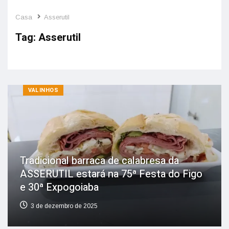
Casa
Asserutil
Tag:
Asserutil
VALINHOS
Tradicional barraca de calabresa da
ASSERUTIL estará na 75ª Festa do Figo
e 30ª Expogoiaba
3 de dezembro de 2025