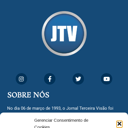
SOBRE NÓS
No dia 06 de março de 1993, o Jornal Terceira Visão foi
fundado para ser uma terceira via de notícias para os
Gerenciar Consentimento de
cidadãos valinhenses, já que naquela época só existiam
Cookies