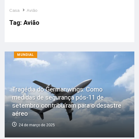
Casa
Avião
Tag:
Avião
MUNDIAL
Tragédia do Germanwings: Como
medidas de segurança pós-11 de
setembro contribuíram para o desastre
aéreo
24 de março de 2025