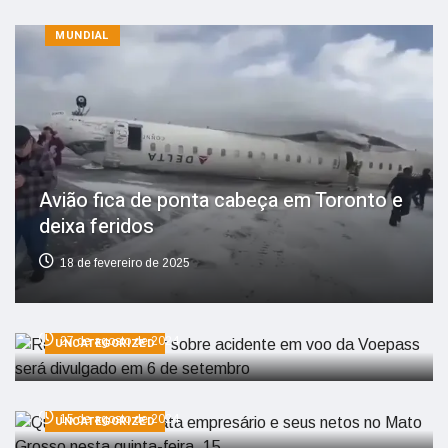
MUNDIAL
Avião fica de ponta cabeça em Toronto e
deixa feridos
Relatório preliminar sobre acidente em
18 de fevereiro de 2025
voo da Voepass será divulgado em 6 de
setembro
Queda de avião mata empresário e seus
27 de agosto de 2024
UNCATEGORIZED
netos no Mato Grosso nesta quinta-
feira, 15
15 de agosto de 2024
UNCATEGORIZED