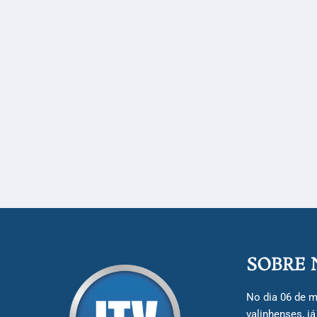
SOBRE 
No dia 06 de m
valinhenses, j