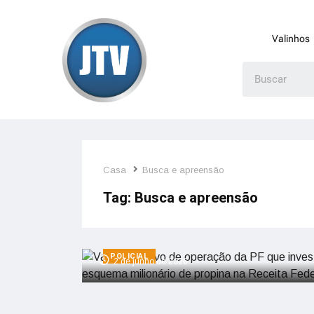
Valinhos
Casa
Busca e apreensão
Tag:
Busca e apreensão
Valinhos é alvo de operação da P
investiga esquema milionário de
propina na Receita Federal
POLICIAL
2 de junho de 2026