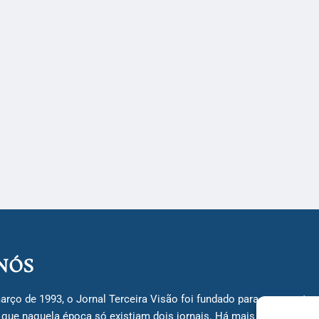
NÓS
arço de 1993, o Jornal Terceira Visão foi fundado para ser uma terc
á que naquela época só existiam dois jornais. Há mais de 30 anos, 