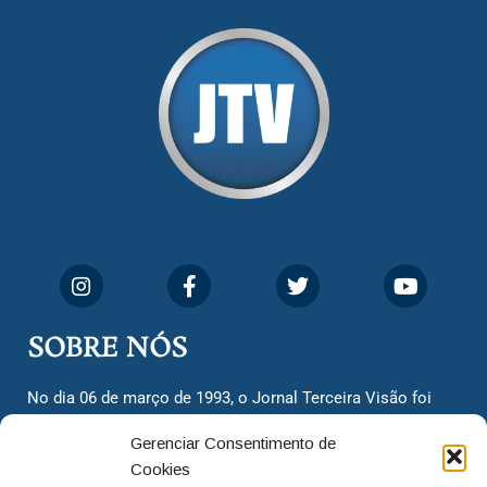
SOBRE NÓS
No dia 06 de março de 1993, o Jornal Terceira Visão foi
fundado para ser uma terceira via de notícias para os
Gerenciar Consentimento de
cidadãos valinhenses, já que naquela época só existiam
Cookies
dois jornais. Há mais de 30 anos, o jornal continua