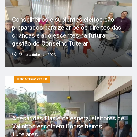
Conselheiros e suplentes eleitos são
preparados para zelar pelos direitos das
crianças e adolescentes na futura
gestão do Conselho Tutelar
23 de outubro de 2023
UNCATEGORIZED
Apesar das filas e da espera, eleitores de
Valinhos escolhem Conselheiros
Tutelares