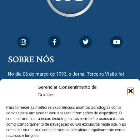
SOBRE NÓS
No dia 06 de março de 1993, o Jornal Terceira Visão foi
fundado para ser uma terceira via de notícias para os
Gerenciar Consentimento de
cidadãos valinhenses, já que naquela época só existiam
Cookies
dois jornais. Há mais de 30 anos, o jornal continua
assumindo o papel de ser a ‘voz do povo’ e continuamos
Para fornecer as melhores experiências, usamos tecnologias como
com o foco de trazer as melhores notícias. Nunca
cookies para armazenar e/ou acessar informações do dispositivo. O
deixamos de lado as necessidades do cidadão, sempre
consentimento para essas tecnologias nos permitirá processar dados
como comportamento de navegação ou IDs exclusivos neste site. Não
questionando os órgãos públicos em busca de melhorias
consentir ou retirar o consentimento pode afetar negativamente certos
para a cidade e sempre cobrando resoluções para casos
recursos e funções.