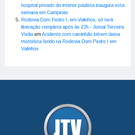
hospital privado do interior paulista inaugura esta
semana em Campinas
Rodovia Dom Pedro I, em Valinhos, só terá
liberação completa após às 22h - Jornal Terceira
Visão
em
Acidente com caminhão bitrem deixa
motorista ferido na Rodovia Dom Pedro I em
Valinhos