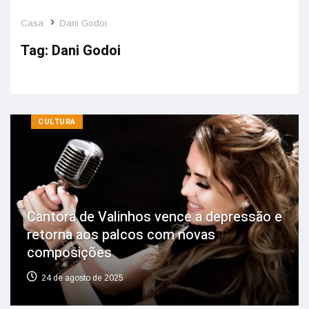
Casa
Dani Godoi
Tag:
Dani Godoi
CULTURA
Cantora de Valinhos vence a depressão e
retorna aos palcos com novas
composições
24 de agosto de 2025