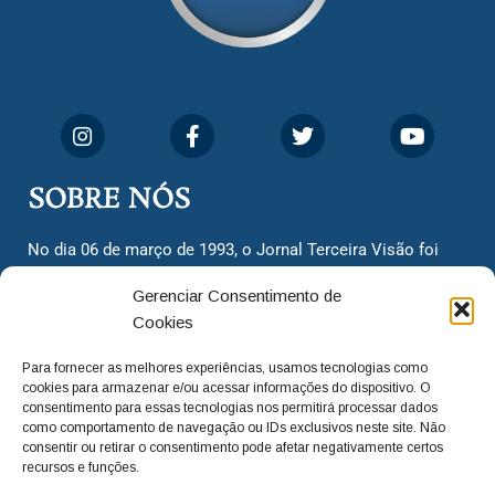
SOBRE NÓS
No dia 06 de março de 1993, o Jornal Terceira Visão foi
fundado para ser uma terceira via de notícias para os
Gerenciar Consentimento de
cidadãos valinhenses, já que naquela época só existiam
Cookies
dois jornais. Há mais de 30 anos, o jornal continua
assumindo o papel de ser a ‘voz do povo’ e continuamos
Para fornecer as melhores experiências, usamos tecnologias como
com o foco de trazer as melhores notícias. Nunca
cookies para armazenar e/ou acessar informações do dispositivo. O
deixamos de lado as necessidades do cidadão, sempre
consentimento para essas tecnologias nos permitirá processar dados
como comportamento de navegação ou IDs exclusivos neste site. Não
questionando os órgãos públicos em busca de melhorias
consentir ou retirar o consentimento pode afetar negativamente certos
para a cidade e sempre cobrando resoluções para casos
recursos e funções.
‘esquecidos’. Informar é a nossa missão!