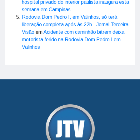
hospital privado do interior paulista inaugura esta
semana em Campinas
Rodovia Dom Pedro I, em Valinhos, só terá
liberação completa após às 22h - Jornal Terceira
Visão
em
Acidente com caminhão bitrem deixa
motorista ferido na Rodovia Dom Pedro I em
Valinhos