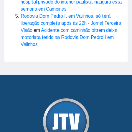
hospital privado do interior paulista inaugura esta
semana em Campinas
Rodovia Dom Pedro I, em Valinhos, só terá
liberação completa após às 22h - Jornal Terceira
Visão
em
Acidente com caminhão bitrem deixa
motorista ferido na Rodovia Dom Pedro I em
Valinhos