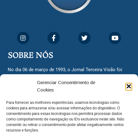
SOBRE NÓS
No dia 06 de março de 1993, o Jornal Terceira Visão foi
fundado para ser uma terceira via de notícias para os
Gerenciar Consentimento de
cidadãos valinhenses, já que naquela época só existiam
Cookies
dois jornais. Há mais de 30 anos, o jornal continua
assumindo o papel de ser a ‘voz do povo’ e continuamos
Para fornecer as melhores experiências, usamos tecnologias como
com o foco de trazer as melhores notícias. Nunca
cookies para armazenar e/ou acessar informações do dispositivo. O
deixamos de lado as necessidades do cidadão, sempre
consentimento para essas tecnologias nos permitirá processar dados
como comportamento de navegação ou IDs exclusivos neste site. Não
questionando os órgãos públicos em busca de melhorias
consentir ou retirar o consentimento pode afetar negativamente certos
para a cidade e sempre cobrando resoluções para casos
recursos e funções.
‘esquecidos’. Informar é a nossa missão!