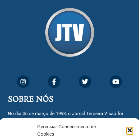
SOBRE NÓS
No dia 06 de março de 1993, o Jornal Terceira Visão foi
fundado para ser uma terceira via de notícias para os
Gerenciar Consentimento de
cidadãos valinhenses, já que naquela época só existiam
Cookies
dois jornais. Há mais de 30 anos, o jornal continua