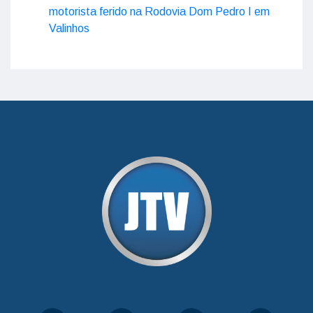
motorista ferido na Rodovia Dom Pedro I em
Valinhos