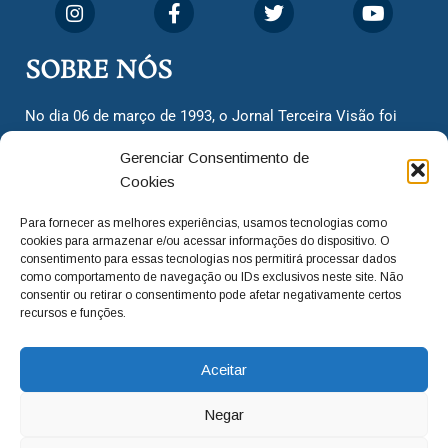
SOBRE NÓS
No dia 06 de março de 1993, o Jornal Terceira Visão foi
fundado para ser uma terceira via de notícias para os
Gerenciar Consentimento de
cidadãos valinhenses, já que naquela época só existiam
Cookies
dois jornais. Há mais de 30 anos, o jornal continua
assumindo o papel de ser a ‘voz do povo’ e continuamos
Para fornecer as melhores experiências, usamos tecnologias como
com o foco de trazer as melhores notícias. Nunca
cookies para armazenar e/ou acessar informações do dispositivo. O
deixamos de lado as necessidades do cidadão, sempre
consentimento para essas tecnologias nos permitirá processar dados
como comportamento de navegação ou IDs exclusivos neste site. Não
questionando os órgãos públicos em busca de melhorias
consentir ou retirar o consentimento pode afetar negativamente certos
para a cidade e sempre cobrando resoluções para casos
recursos e funções.
‘esquecidos’. Informar é a nossa missão!
Aceitar
adm@jtv.com.br
(19) 3929-6225
Negar
(19) 99450-1424