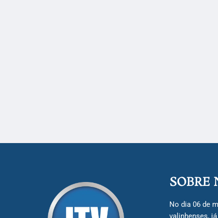
SOBRE 
No dia 06 de m
valinhenses, j