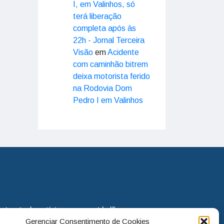
I, em Valinhos, só
terá liberação
completa após às
22h - Jornal Terceira
Visão
em
Acidente
com caminhão bitrem
deixa motorista ferido
na Rodovia Dom
Pedro I em Valinhos
eira via de notícias para os cidadãos
Gerenciar Consentimento de Cookies
o jornal continua assumindo o papel