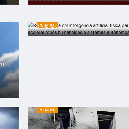
Nvidia aposta em inteligência artificia
física para acelerar robôs humanoid
e sistemas autônomos
MUNDIAL
2 de maio de 2025
em
MUNDIAL