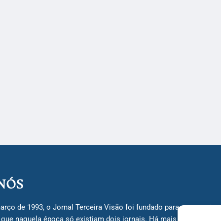
NÓS
arço de 1993, o Jornal Terceira Visão foi fundado para ser uma terc
á que naquela época só existiam dois jornais. Há mais de 30 anos, 