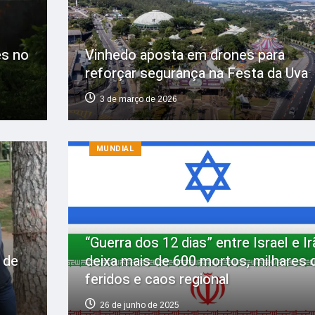
es no
Vinhedo aposta em drones para
s
reforçar segurança na Festa da Uva
3 de março de 2026
MUNDIAL
“Guerra dos 12 dias” entre Israel e Ir
 de
deixa mais de 600 mortos, milhares 
feridos e caos regional
26 de junho de 2025