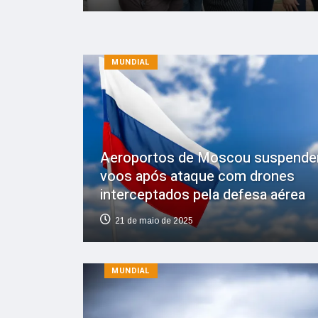
MUNDIAL
Aeroportos de Moscou suspend
voos após ataque com drones
interceptados pela defesa aérea
21 de maio de 2025
MUNDIAL