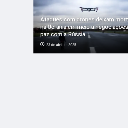
Ataques com drones deixam mor
na Ucrânia em meio a negociações
paz com a Rússia
23 de abril de 2025