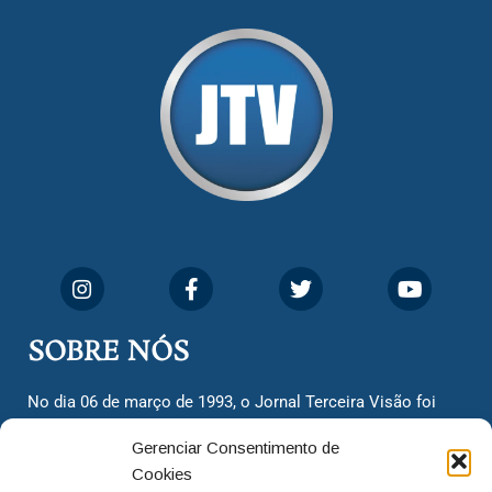
SOBRE NÓS
No dia 06 de março de 1993, o Jornal Terceira Visão foi
fundado para ser uma terceira via de notícias para os
Gerenciar Consentimento de
cidadãos valinhenses, já que naquela época só existiam
Cookies
dois jornais. Há mais de 30 anos, o jornal continua