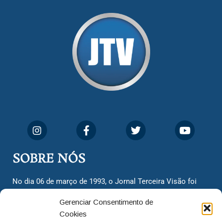
SOBRE NÓS
No dia 06 de março de 1993, o Jornal Terceira Visão foi
fundado para ser uma terceira via de notícias para os
Gerenciar Consentimento de
cidadãos valinhenses, já que naquela época só existiam
Cookies
dois jornais. Há mais de 30 anos, o jornal continua