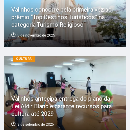
Valinhos concorre pela primeira vez ao
prêmio “Top Destinos Turísticos” na
categoria Turismo Religioso
5 de novembro de 2025
CULTURA
Valinhos antecipa entrega do plano da
Lei Aldir Blanc e garante recursos para
cultura até 2029
3 de setembro de 2025