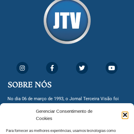
SOBRE NÓS
No dia 06 de março de 1993, o Jornal Terceira Visão foi
fundado para ser uma terceira via de notícias para os
Gerenciar Consentimento de
cidadãos valinhenses, já que naquela época só existiam
Cookies
dois jornais. Há mais de 30 anos, o jornal continua
assumindo o papel de ser a ‘voz do povo’ e continuamos
Para fornecer as melhores experiências, usamos tecnologias como