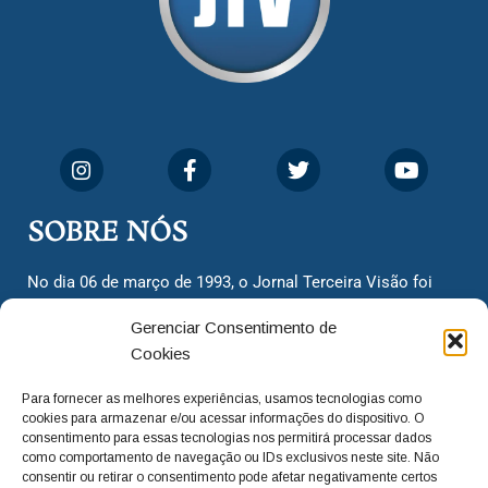
SOBRE NÓS
No dia 06 de março de 1993, o Jornal Terceira Visão foi
fundado para ser uma terceira via de notícias para os
Gerenciar Consentimento de
cidadãos valinhenses, já que naquela época só existiam
Cookies
dois jornais. Há mais de 30 anos, o jornal continua
assumindo o papel de ser a ‘voz do povo’ e continuamos
Para fornecer as melhores experiências, usamos tecnologias como
com o foco de trazer as melhores notícias. Nunca
cookies para armazenar e/ou acessar informações do dispositivo. O
deixamos de lado as necessidades do cidadão, sempre
consentimento para essas tecnologias nos permitirá processar dados
como comportamento de navegação ou IDs exclusivos neste site. Não
questionando os órgãos públicos em busca de melhorias
consentir ou retirar o consentimento pode afetar negativamente certos