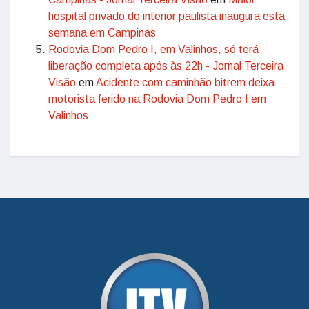
hospital privado do interior paulista inaugura esta
semana em Campinas
Rodovia Dom Pedro I, em Valinhos, só terá
liberação completa após às 22h - Jornal Terceira
Visão
em
Acidente com caminhão bitrem deixa
motorista ferido na Rodovia Dom Pedro I em
Valinhos