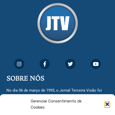
SOBRE NÓS
No dia 06 de março de 1993, o Jornal Terceira Visão foi
fundado para ser uma terceira via de notícias para os
Gerenciar Consentimento de
cidadãos valinhenses, já que naquela época só existiam
Cookies
dois jornais. Há mais de 30 anos, o jornal continua