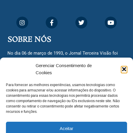
SOBRE NÓS
No dia 06 de março de 1993, o Jornal Terceira Visão foi
fundado para ser uma terceira via de notícias para os
Gerenciar Consentimento de
cidadãos valinhenses, já que naquela época só existiam
Cookies
dois jornais. Há mais de 30 anos, o jornal continua
assumindo o papel de ser a ‘voz do povo’ e continuamos
Para fornecer as melhores experiências, usamos tecnologias como
com o foco de trazer as melhores notícias. Nunca
cookies para armazenar e/ou acessar informações do dispositivo. O
deixamos de lado as necessidades do cidadão, sempre
consentimento para essas tecnologias nos permitirá processar dados
como comportamento de navegação ou IDs exclusivos neste site. Não
questionando os órgãos públicos em busca de melhorias
consentir ou retirar o consentimento pode afetar negativamente certos
para a cidade e sempre cobrando resoluções para casos
recursos e funções.
‘esquecidos’. Informar é a nossa missão!
Aceitar