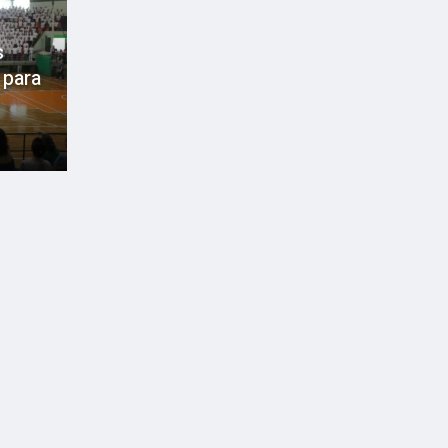
s
 para