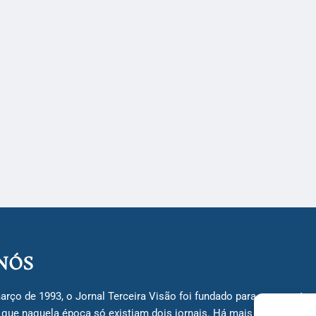
NÓS
arço de 1993, o Jornal Terceira Visão foi fundado para ser uma terc
á que naquela época só existiam dois jornais. Há mais de 30 anos, 