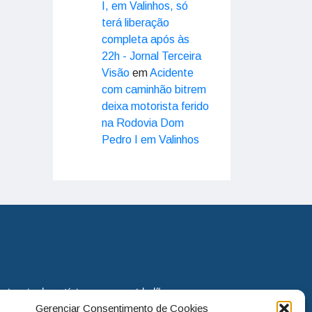
I, em Valinhos, só
terá liberação
completa após às
22h - Jornal Terceira
Visão
em
Acidente
com caminhão bitrem
deixa motorista ferido
na Rodovia Dom
Pedro I em Valinhos
eira via de notícias para os cidadãos
Gerenciar Consentimento de Cookies
o jornal continua assumindo o papel