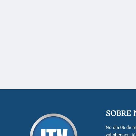
SOBRE 
No dia 06 de m
valinhenses, j