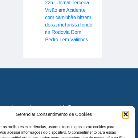
22h - Jornal Terceira
Visão
em
Acidente
com caminhão bitrem
deixa motorista ferido
na Rodovia Dom
Pedro I em Valinhos
eira via de notícias para os cidadãos
Gerenciar Consentimento de Cookies
o jornal continua assumindo o papel
. Nunca deixamos de lado as
er as melhores experiências, usamos tecnologias como cookies para
melhorias para a cidade e sempre
/ou acessar informações do dispositivo. O consentimento para essas