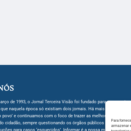
NÓS
arço de 1993, o Jornal Terceira Visão foi fundado para ser uma terc
á que naquela época só existiam dois jornais. Há mais de 30 anos, 
do povo’ e continuamos com o foco de trazer as melhores notícias
Para fornec
do cidadão, sempre questionando os órgãos públicos em busca de 
armazenar e
uções para casos ‘esquecidos’. Informar é a nossa missão!