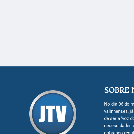
SOBRE 
No dia 06 de m
valinhenses, j
de ser a ‘voz 
necessidades 
cobrando resol