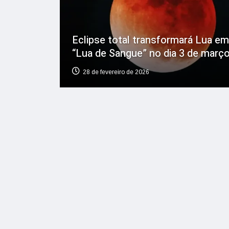
Eclipse total transformará Lua em
“Lua de Sangue” no dia 3 de març
28 de fevereiro de 2026