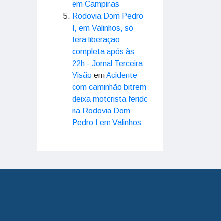
em Campinas
Rodovia Dom Pedro
I, em Valinhos, só
terá liberação
completa após às
22h - Jornal Terceira
Visão
em
Acidente
com caminhão bitrem
deixa motorista ferido
na Rodovia Dom
Pedro I em Valinhos