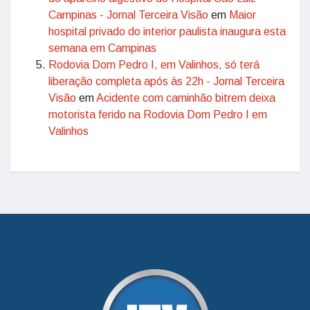
Campinas - Jornal Terceira Visão
em
Maior
hospital privado do interior paulista inaugura esta
semana em Campinas
Rodovia Dom Pedro I, em Valinhos, só terá
liberação completa após às 22h - Jornal Terceira
Visão
em
Acidente com caminhão bitrem deixa
motorista ferido na Rodovia Dom Pedro I em
Valinhos