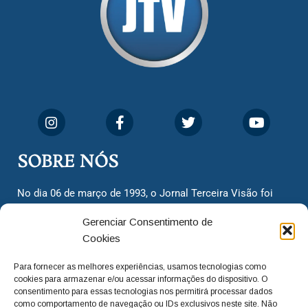
SOBRE NÓS
No dia 06 de março de 1993, o Jornal Terceira Visão foi
fundado para ser uma terceira via de notícias para os
Gerenciar Consentimento de
cidadãos valinhenses, já que naquela época só existiam
Cookies
dois jornais. Há mais de 30 anos, o jornal continua
assumindo o papel de ser a ‘voz do povo’ e continuamos
Para fornecer as melhores experiências, usamos tecnologias como
com o foco de trazer as melhores notícias. Nunca
cookies para armazenar e/ou acessar informações do dispositivo. O
deixamos de lado as necessidades do cidadão, sempre
consentimento para essas tecnologias nos permitirá processar dados
como comportamento de navegação ou IDs exclusivos neste site. Não