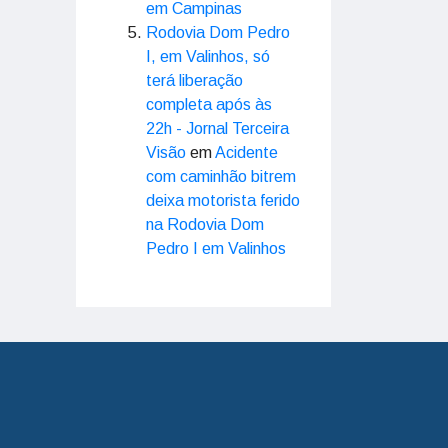
em Campinas
Rodovia Dom Pedro
I, em Valinhos, só
terá liberação
completa após às
22h - Jornal Terceira
Visão
em
Acidente
com caminhão bitrem
deixa motorista ferido
na Rodovia Dom
Pedro I em Valinhos