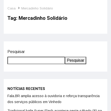
Casa
Mercadinho Solidário
Mercadinho Solidário em Valinhos doa
Tag:
Mercadinho Solidário
alimentos para quem precisa
10 de agosto de 2024
UNCATEGORIZED
Pesquisar
Pesquisar
NOTÍCIAS RECENTES
Fala.BR amplia acesso à ouvidoria e reforça transparência
dos serviços públicos em Vinhedo
Tradicional baile Super Flash acontece neste sábado (8) na