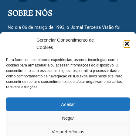
SOBRE NÓS
No dia 06 de março de 1993, o Jornal Terceira Visão foi
fundado para ser uma terceira via de notícias para os
Gerenciar Consentimento de
cidadãos valinhenses, já que naquela época só existiam
Cookies
dois jornais. Há mais de 30 anos, o jornal continua
assumindo o papel de ser a ‘voz do povo’ e continuamos
Para fornecer as melhores experiências, usamos tecnologias como
com o foco de trazer as melhores notícias. Nunca
cookies para armazenar e/ou acessar informações do dispositivo. O
deixamos de lado as necessidades do cidadão, sempre
consentimento para essas tecnologias nos permitirá processar dados
como comportamento de navegação ou IDs exclusivos neste site. Não
questionando os órgãos públicos em busca de melhorias
consentir ou retirar o consentimento pode afetar negativamente certos
para a cidade e sempre cobrando resoluções para casos
recursos e funções.
‘esquecidos’. Informar é a nossa missão!
Aceitar
adm@jtv.com.br
(19) 3929-6225
Negar
(19) 99450-1424
Ver preferências