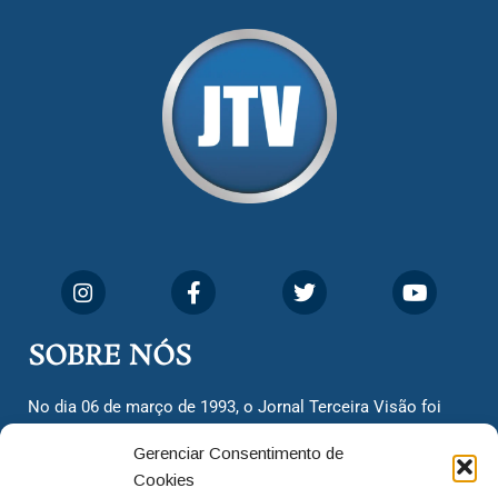
SOBRE NÓS
No dia 06 de março de 1993, o Jornal Terceira Visão foi
fundado para ser uma terceira via de notícias para os
Gerenciar Consentimento de
cidadãos valinhenses, já que naquela época só existiam
Cookies
dois jornais. Há mais de 30 anos, o jornal continua