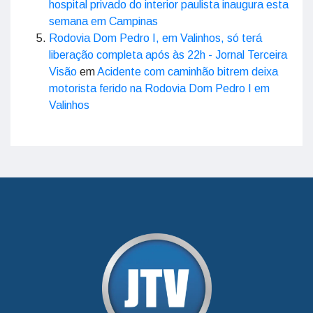
hospital privado do interior paulista inaugura esta
semana em Campinas
Rodovia Dom Pedro I, em Valinhos, só terá
liberação completa após às 22h - Jornal Terceira
Visão
em
Acidente com caminhão bitrem deixa
motorista ferido na Rodovia Dom Pedro I em
Valinhos