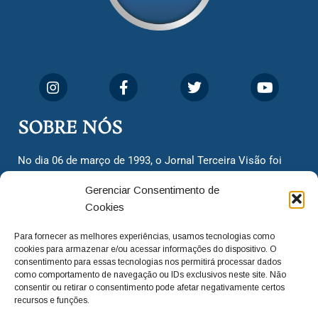
SOBRE NÓS
No dia 06 de março de 1993, o Jornal Terceira Visão foi
fundado para ser uma terceira via de notícias para os
Gerenciar Consentimento de
cidadãos valinhenses, já que naquela época só existiam
Cookies
dois jornais. Há mais de 30 anos, o jornal continua
assumindo o papel de ser a ‘voz do povo’ e continuamos
Para fornecer as melhores experiências, usamos tecnologias como
com o foco de trazer as melhores notícias. Nunca
cookies para armazenar e/ou acessar informações do dispositivo. O
deixamos de lado as necessidades do cidadão, sempre
consentimento para essas tecnologias nos permitirá processar dados
como comportamento de navegação ou IDs exclusivos neste site. Não
questionando os órgãos públicos em busca de melhorias
consentir ou retirar o consentimento pode afetar negativamente certos
para a cidade e sempre cobrando resoluções para casos
recursos e funções.
‘esquecidos’. Informar é a nossa missão!