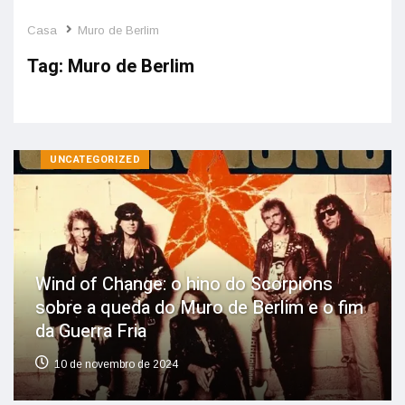
Casa
Muro de Berlim
Tag:
Muro de Berlim
UNCATEGORIZED
Wind of Change: o hino do Scorpions
sobre a queda do Muro de Berlim e o fim
da Guerra Fria
10 de novembro de 2024