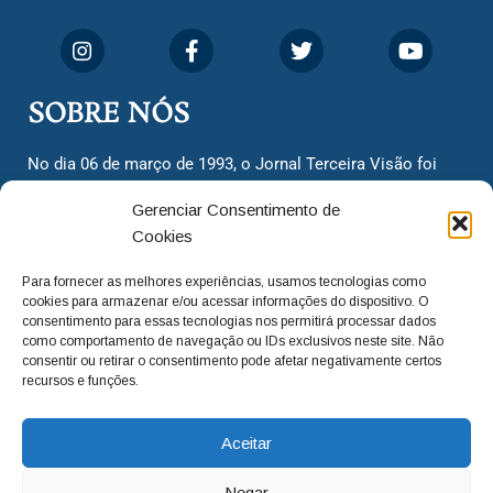
SOBRE NÓS
No dia 06 de março de 1993, o Jornal Terceira Visão foi
fundado para ser uma terceira via de notícias para os
Gerenciar Consentimento de
cidadãos valinhenses, já que naquela época só existiam
Cookies
dois jornais. Há mais de 30 anos, o jornal continua
assumindo o papel de ser a ‘voz do povo’ e continuamos
Para fornecer as melhores experiências, usamos tecnologias como
com o foco de trazer as melhores notícias. Nunca
cookies para armazenar e/ou acessar informações do dispositivo. O
deixamos de lado as necessidades do cidadão, sempre
consentimento para essas tecnologias nos permitirá processar dados
como comportamento de navegação ou IDs exclusivos neste site. Não
questionando os órgãos públicos em busca de melhorias
consentir ou retirar o consentimento pode afetar negativamente certos
para a cidade e sempre cobrando resoluções para casos
recursos e funções.
‘esquecidos’. Informar é a nossa missão!
Aceitar
adm@jtv.com.br
(19) 3929-6225
Negar