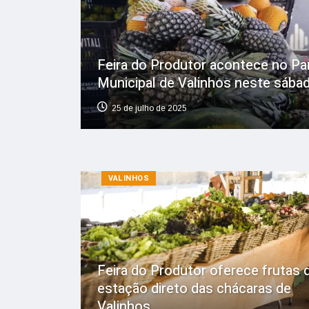
Feira do Produtor acontece no Pa
Municipal de Valinhos neste sába
25 de julho de 2025
VALINHOS
Feira do Produtor oferece frutas 
estação direto das chácaras de
Valinhos