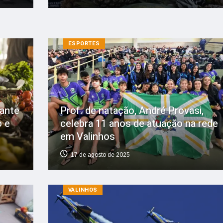
ESPORTES
rante
Prof. de natação, André Provasi,
o e
celebra 11 anos de atuação na rede
em Valinhos
17 de agosto de 2025
VALINHOS