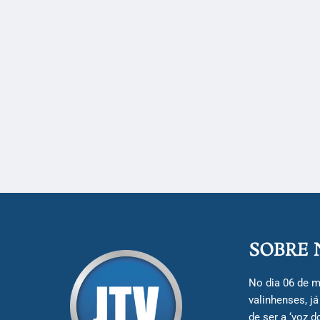
SOBRE 
No dia 06 de m
valinhenses, j
de ser a ‘voz 