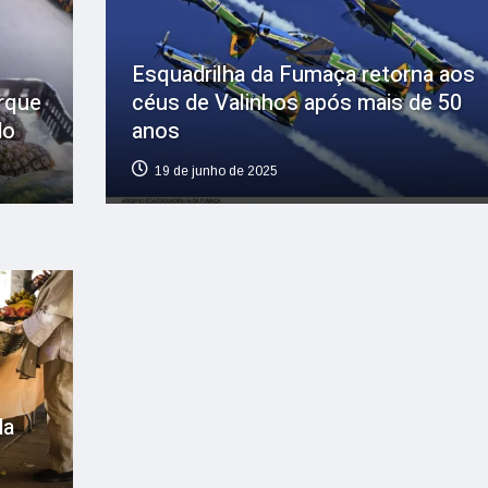
Esquadrilha da Fumaça retorna aos
rque
céus de Valinhos após mais de 50
do
anos
19 de junho de 2025
da