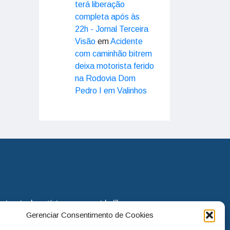
terá liberação
completa após às
22h - Jornal Terceira
Visão
em
Acidente
com caminhão bitrem
deixa motorista ferido
na Rodovia Dom
Pedro I em Valinhos
eira via de notícias para os cidadãos
Gerenciar Consentimento de Cookies
o jornal continua assumindo o papel
. Nunca deixamos de lado as