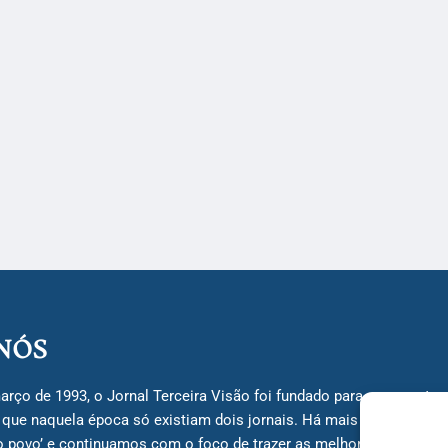
NÓS
arço de 1993, o Jornal Terceira Visão foi fundado para ser uma terc
á que naquela época só existiam dois jornais. Há mais de 30 anos, 
do povo’ e continuamos com o foco de trazer as melhores notícias