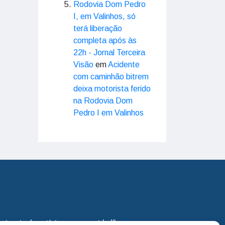
Rodovia Dom Pedro
I, em Valinhos, só
terá liberação
completa após às
22h - Jornal Terceira
Visão
em
Acidente
com caminhão bitrem
deixa motorista ferido
na Rodovia Dom
Pedro I em Valinhos
eira via de notícias para os cidadãos