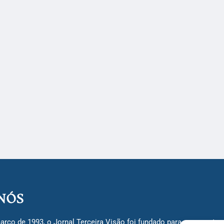
NÓS
arço de 1993, o Jornal Terceira Visão foi fundado para ser uma terc