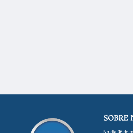
SOBRE 
No dia 06 de m