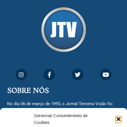
SOBRE NÓS
No dia 06 de março de 1993, o Jornal Terceira Visão foi
fundado para ser uma terceira via de notícias para os
Gerenciar Consentimento de
cidadãos valinhenses, já que naquela época só existiam
Cookies
dois jornais. Há mais de 30 anos, o jornal continua