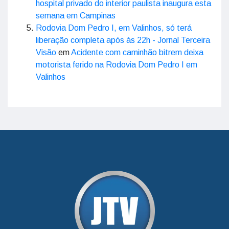
hospital privado do interior paulista inaugura esta
semana em Campinas
Rodovia Dom Pedro I, em Valinhos, só terá
liberação completa após às 22h - Jornal Terceira
Visão
em
Acidente com caminhão bitrem deixa
motorista ferido na Rodovia Dom Pedro I em
Valinhos