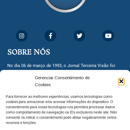
SOBRE NÓS
No dia 06 de março de 1993, o Jornal Terceira Visão foi
fundado para ser uma terceira via de notícias para os
Gerenciar Consentimento de
cidadãos valinhenses, já que naquela época só existiam
Cookies
dois jornais. Há mais de 30 anos, o jornal continua
assumindo o papel de ser a ‘voz do povo’ e continuamos
Para fornecer as melhores experiências, usamos tecnologias como
com o foco de trazer as melhores notícias. Nunca
cookies para armazenar e/ou acessar informações do dispositivo. O
deixamos de lado as necessidades do cidadão, sempre
consentimento para essas tecnologias nos permitirá processar dados
como comportamento de navegação ou IDs exclusivos neste site. Não
questionando os órgãos públicos em busca de melhorias
consentir ou retirar o consentimento pode afetar negativamente certos
para a cidade e sempre cobrando resoluções para casos
recursos e funções.
‘esquecidos’. Informar é a nossa missão!