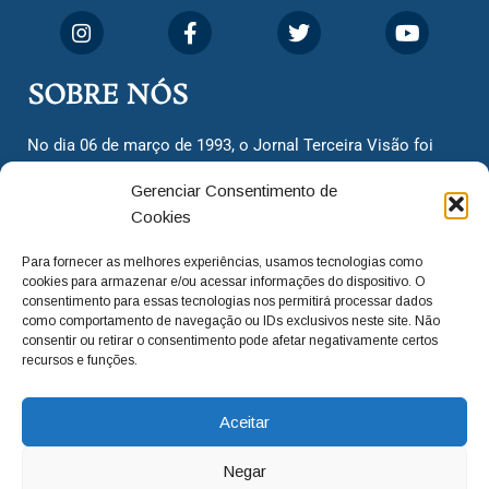
SOBRE NÓS
No dia 06 de março de 1993, o Jornal Terceira Visão foi
fundado para ser uma terceira via de notícias para os
Gerenciar Consentimento de
cidadãos valinhenses, já que naquela época só existiam
Cookies
dois jornais. Há mais de 30 anos, o jornal continua
assumindo o papel de ser a ‘voz do povo’ e continuamos
Para fornecer as melhores experiências, usamos tecnologias como
com o foco de trazer as melhores notícias. Nunca
cookies para armazenar e/ou acessar informações do dispositivo. O
deixamos de lado as necessidades do cidadão, sempre
consentimento para essas tecnologias nos permitirá processar dados
como comportamento de navegação ou IDs exclusivos neste site. Não
questionando os órgãos públicos em busca de melhorias
consentir ou retirar o consentimento pode afetar negativamente certos
para a cidade e sempre cobrando resoluções para casos
recursos e funções.
‘esquecidos’. Informar é a nossa missão!
Aceitar
adm@jtv.com.br
(19) 3929-6225
Negar