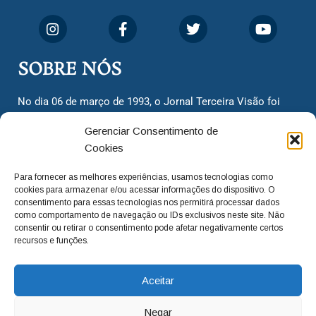
SOBRE NÓS
No dia 06 de março de 1993, o Jornal Terceira Visão foi
fundado para ser uma terceira via de notícias para os
Gerenciar Consentimento de
cidadãos valinhenses, já que naquela época só existiam
Cookies
dois jornais. Há mais de 30 anos, o jornal continua
assumindo o papel de ser a ‘voz do povo’ e continuamos
Para fornecer as melhores experiências, usamos tecnologias como
com o foco de trazer as melhores notícias. Nunca
cookies para armazenar e/ou acessar informações do dispositivo. O
deixamos de lado as necessidades do cidadão, sempre
consentimento para essas tecnologias nos permitirá processar dados
como comportamento de navegação ou IDs exclusivos neste site. Não
questionando os órgãos públicos em busca de melhorias
consentir ou retirar o consentimento pode afetar negativamente certos
para a cidade e sempre cobrando resoluções para casos
recursos e funções.
‘esquecidos’. Informar é a nossa missão!
Aceitar
adm@jtv.com.br
(19) 3929-6225
Negar