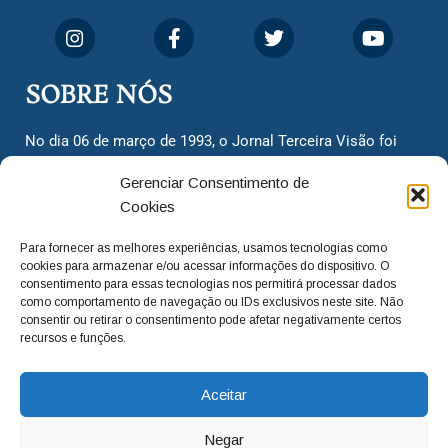
SOBRE NÓS
No dia 06 de março de 1993, o Jornal Terceira Visão foi
fundado para ser uma terceira via de notícias para os
Gerenciar Consentimento de
cidadãos valinhenses, já que naquela época só existiam
Cookies
dois jornais. Há mais de 30 anos, o jornal continua
assumindo o papel de ser a ‘voz do povo’ e continuamos
Para fornecer as melhores experiências, usamos tecnologias como
com o foco de trazer as melhores notícias. Nunca
cookies para armazenar e/ou acessar informações do dispositivo. O
deixamos de lado as necessidades do cidadão, sempre
consentimento para essas tecnologias nos permitirá processar dados
como comportamento de navegação ou IDs exclusivos neste site. Não
questionando os órgãos públicos em busca de melhorias
consentir ou retirar o consentimento pode afetar negativamente certos
para a cidade e sempre cobrando resoluções para casos
recursos e funções.
‘esquecidos’. Informar é a nossa missão!
Aceitar
adm@jtv.com.br
(19) 3929-6225
Negar