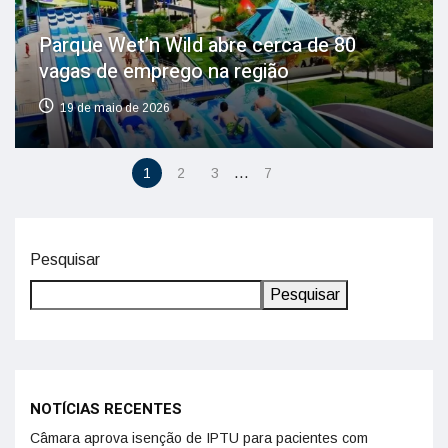
Parque Wet’n Wild abre cerca de 80
vagas de emprego na região
19 de maio de 2026
…
1
2
3
7
Pesquisar
Pesquisar
NOTÍCIAS RECENTES
Câmara aprova isenção de IPTU para pacientes com