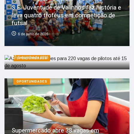
S.E. Juventude de Valinhos faz história e
leva quatro troféus em competição de
futsal
6 de julho de 2026
Azul recebe inscrições para 220 vagas
de pilotos até 15 de agosto
5 de julho de 2026
OPORTUNIDADES
OPORTUNIDADES
Supermercado abre 38 vagas em